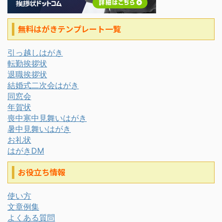
無料はがきテンプレート一覧
引っ越しはがき
転勤挨拶状
退職挨拶状
結婚式二次会はがき
同窓会
年賀状
喪中寒中見舞いはがき
暑中見舞いはがき
お礼状
はがきDM
お役立ち情報
使い方
文章例集
よくある質問