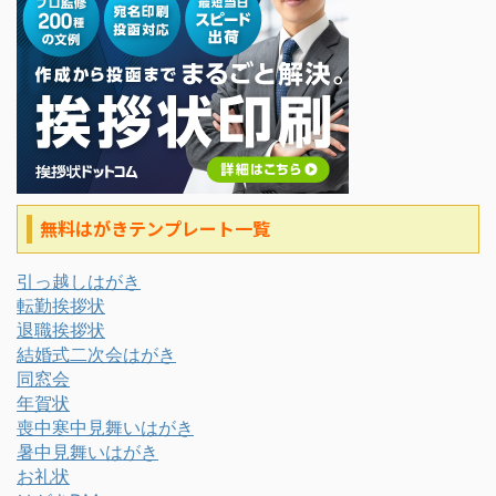
無料はがきテンプレート一覧
引っ越しはがき
転勤挨拶状
退職挨拶状
結婚式二次会はがき
同窓会
年賀状
喪中寒中見舞いはがき
暑中見舞いはがき
お礼状