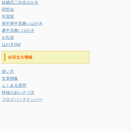
結婚式二次会はがき
同窓会
年賀状
喪中寒中見舞いはがき
暑中見舞いはがき
お礼状
はがきDM
お役立ち情報
使い方
文章例集
よくある質問
時候のあいさつ文
ブログバックナンバー