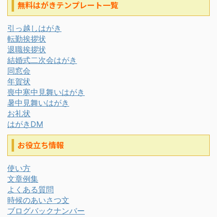
無料はがきテンプレート一覧
引っ越しはがき
転勤挨拶状
退職挨拶状
結婚式二次会はがき
同窓会
年賀状
喪中寒中見舞いはがき
暑中見舞いはがき
お礼状
はがきDM
お役立ち情報
使い方
文章例集
よくある質問
時候のあいさつ文
ブログバックナンバー