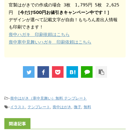
官製はがきでの作成の場合 3枚　1,795円 5枚　2,625
［今だけ500円お値引きキャンペーン中です！］
円 
デザインが選べて記載文字が自由！もちろん差出人情報
喪中ハガキ　印刷依頼はこちら
喪中寒中見舞いハガキ　印刷依頼はこちら
-
喪中はがき（寒中見舞い）無料 テンプレート
-
イラスト
,
テンプレート
,
喪中はがき
,
撫子
,
無料
関連記事