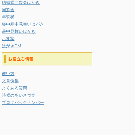
結婚式二次会はがき
同窓会
年賀状
喪中寒中見舞いはがき
暑中見舞いはがき
お礼状
はがきDM
お役立ち情報
使い方
文章例集
よくある質問
時候のあいさつ文
ブログバックナンバー