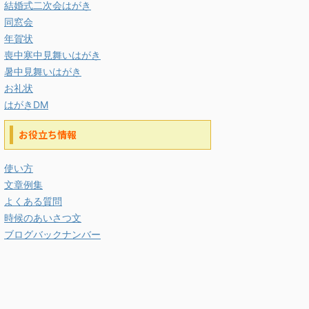
結婚式二次会はがき
同窓会
年賀状
喪中寒中見舞いはがき
暑中見舞いはがき
お礼状
はがきDM
お役立ち情報
使い方
文章例集
よくある質問
時候のあいさつ文
ブログバックナンバー