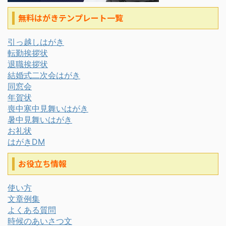
無料はがきテンプレート一覧
引っ越しはがき
転勤挨拶状
退職挨拶状
結婚式二次会はがき
同窓会
年賀状
喪中寒中見舞いはがき
暑中見舞いはがき
お礼状
はがきDM
お役立ち情報
使い方
文章例集
よくある質問
時候のあいさつ文