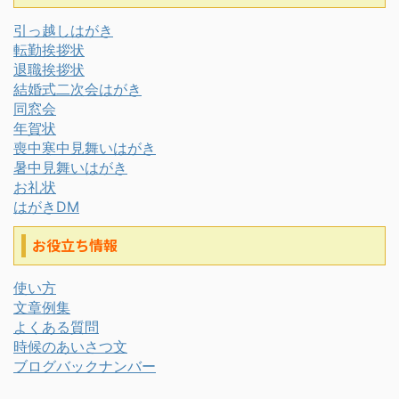
引っ越しはがき
転勤挨拶状
退職挨拶状
結婚式二次会はがき
同窓会
年賀状
喪中寒中見舞いはがき
暑中見舞いはがき
お礼状
はがきDM
お役立ち情報
使い方
文章例集
よくある質問
時候のあいさつ文
ブログバックナンバー