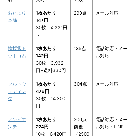
おたより
1枚あたり
290点
メール対応
本舗
147円
30枚 4,331円
～
挨拶状ド
1枚あたり
135点
電話対応・メー
ットコム
142円
ル対応
30枚 3,932
円+送料330円
ソルトウ
1枚あたり
304点
メール対応
ェディン
476円
グ
30枚 14,300
円
アンビエ
1枚あたり
200点
電話対応・メー
ンテ
274円
前後
ル対応・LINE
10枚 6,420円
（2500